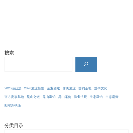
搜索
2025渔业法
2026渔业新规
企业团建
休闲渔业
垂钓基地
垂钓文化
官方赛事基地
昆山之链
昆山垂钓
昆山案例
渔业法规
生态垂钓
生态露营
阳澄湖钓场
分类目录